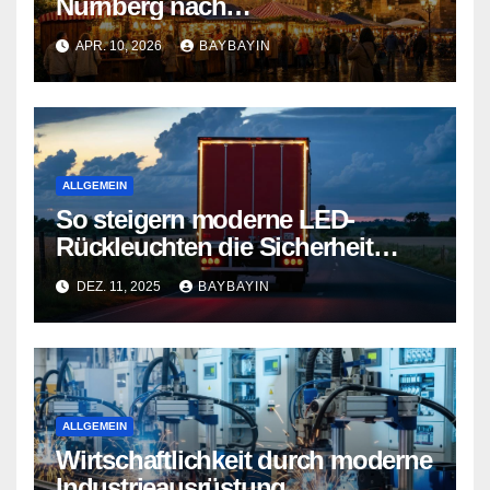
Nürnberg nach
Sonnenuntergang lebendig
APR. 10, 2026
BAYBAYIN
macht
ALLGEMEIN
So steigern moderne LED-
Rückleuchten die Sicherheit
Ihres Anhängers
DEZ. 11, 2025
BAYBAYIN
ALLGEMEIN
Wirtschaftlichkeit durch moderne
Industrieausrüstung