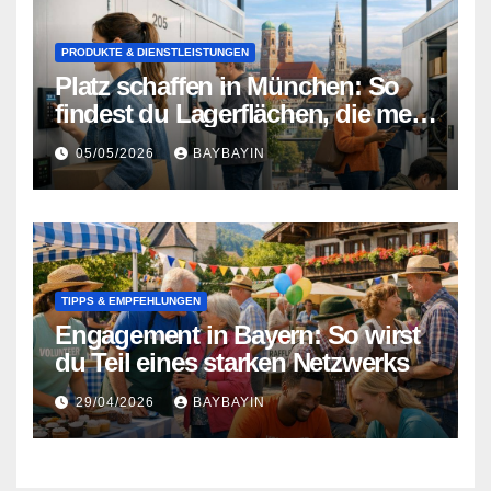
PRODUKTE & DIENSTLEISTUNGEN
Platz schaffen in München: So
findest du Lagerflächen, die mehr
können als nur Stauraum
05/05/2026
BAYBAYIN
TIPPS & EMPFEHLUNGEN
Engagement in Bayern: So wirst
du Teil eines starken Netzwerks
29/04/2026
BAYBAYIN