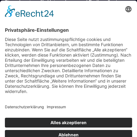
Steuerberatung für Unternehmen und Freiberufler in
Deggendorf
Mit regionalen Heilmitteln Stress abbauen und neue
Energie tanken – Entdecken Sie einen
unverwechselbaren Kurzurlaub
Wo Eltern in München neue Wege gehen: Spielideen,
Betreuung und Begegnungen
Mit Stolz präsentiert von WordPress
|
Theme: Newsup von
Themeansar