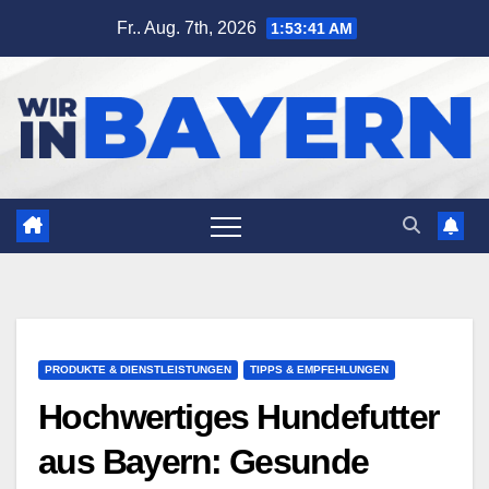
Zum
Fr.. Aug. 7th, 2026
1:53:42 AM
Inhalt
springen
PRODUKTE & DIENSTLEISTUNGEN
TIPPS & EMPFEHLUNGEN
Hochwertiges Hundefutter
aus Bayern: Gesunde