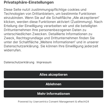
Ein gutes Netzwerk unterstützt dabei,
Herausforderungen gemeinsam zu meistern und
Erfolge zu feiern. So entsteht eine positive
Dynamik, die das Ehrenamt lebendig und attraktiv
hält.
Dein Engagement zählt:
Mach jetzt den ersten
Schritt
Die Entscheidung, sich ehrenamtlich zu
engagieren, ist ein wertvoller Beitrag zur
Gesellschaft. In Bayern und speziell in Ebersberg
gibt es zahlreiche Möglichkeiten, Teil eines
starken Netzwerks zu werden. Dein Einsatz stärkt