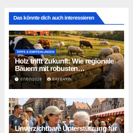
Das könnte dich auch interessieren
TIPPS & EMPFEHLUNGEN
Holz trifft Zukunft: Wie regionale
Bauern mit robusten
Konstruktionen Tierfütterung neu
07/07/2026
BAYBAYIN
denken
Unverzichtbare Unterstützung für