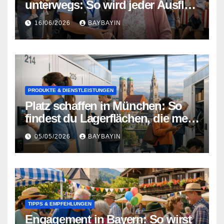
unterwegs: So wird jeder Ausflug
in Nürnberg zum Erlebnis
16/06/2026
BAYBAYIN
PRODUKTE & DIENSTLEISTUNGEN
Platz schaffen in München: So
findest du Lagerflächen, die mehr
können als nur Stauraum
05/05/2026
BAYBAYIN
TIPPS & EMPFEHLUNGEN
Engagement in Bayern: So wirst