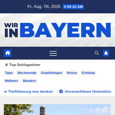
Zum
Fr.. Aug. 7th, 2026
4:59:21 AM
Inhalt
springen
Top-Schlagwörter
Tipps
Wochenende
Empfehlungen
Reisen
Erholung
Wellness
Wandern
ng neu denken
Unverzichtbare Unterstützung für unterwegs: 