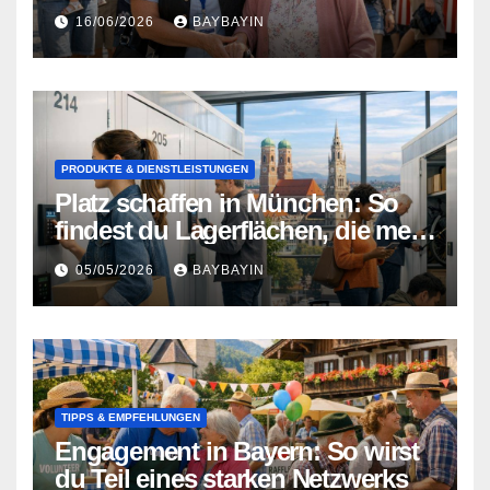
in Nürnberg zum Erlebnis
16/06/2026
BAYBAYIN
PRODUKTE & DIENSTLEISTUNGEN
Platz schaffen in München: So
findest du Lagerflächen, die mehr
können als nur Stauraum
05/05/2026
BAYBAYIN
TIPPS & EMPFEHLUNGEN
Engagement in Bayern: So wirst
du Teil eines starken Netzwerks