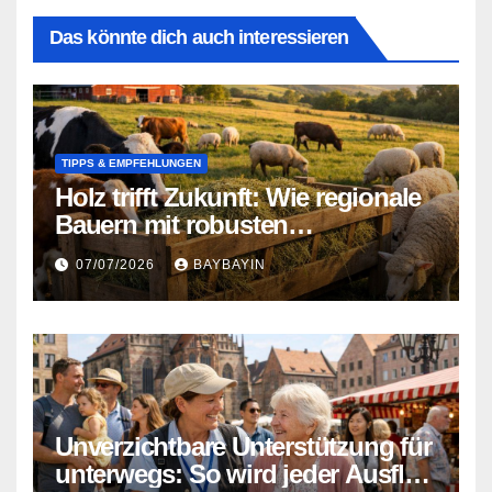
Das könnte dich auch interessieren
TIPPS & EMPFEHLUNGEN
Holz trifft Zukunft: Wie regionale
Bauern mit robusten
Konstruktionen Tierfütterung neu
07/07/2026
BAYBAYIN
denken
Unverzichtbare Unterstützung für
unterwegs: So wird jeder Ausflug