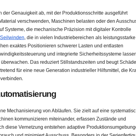
on der Genauigkeit ab, mit der Produktionsschritte ausgeführt
Material verschwenden, Maschinen belasten oder den Ausschu
f Systeme, die mechanische Präzision mit digitaler Kontrolle
 Seilwinden
, die in vielen Industriebereichen als leistungsstarke
hen exaktes Positionieren schwerer Lasten und entlasten
hwindigkeitssteuerung und integrierte Sicherheitssysteme lasse
 überwachen. Das reduziert Stillstandszeiten und beugt Schäd
retend für eine neue Generation industrieller Hilfsmittel, die Kra
 verbinden.
 Automatisierung
ine Mechanisierung von Abläufen. Sie zielt auf eine systematis
schinen kommunizieren miteinander, erfassen Zustände und
rch diese Vernetzung entstehen adaptive Produktionsumgebung
rbrauch und minimiert Ausschuss. Besonders in der Serienfertig