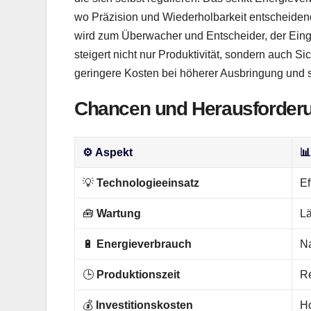
wo Präzision und Wiederholbarkeit entscheidend
wird zum Überwacher und Entscheider, der Eingr
steigert nicht nur Produktivität, sondern auch Sic
geringere Kosten bei höherer Ausbringung und 
Chancen und Herausforderu
⚙️
Aspekt

💡
Technologieeinsatz
Ef
🧰
Wartung
Lä
🔋
Energieverbrauch
Na
🕒
Produktionszeit
Re
💰
Investitionskosten
Ho