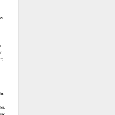
ss
n
en
ft,
che
en,
ung,