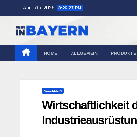
Zum
Fr.. Aug. 7th, 2026
8:26:29 PM
Inhalt
springen
HOME
ALLGEMEIN
PRODUKTE 
ALLGEMEIN
Wirtschaftlichkeit
Industrieausrüstu