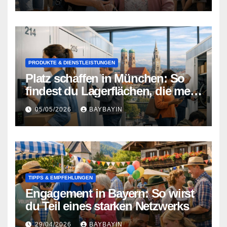
PRODUKTE & DIENSTLEISTUNGEN
Platz schaffen in München: So
findest du Lagerflächen, die mehr
können als nur Stauraum
05/05/2026
BAYBAYIN
TIPPS & EMPFEHLUNGEN
Engagement in Bayern: So wirst
du Teil eines starken Netzwerks
29/04/2026
BAYBAYIN