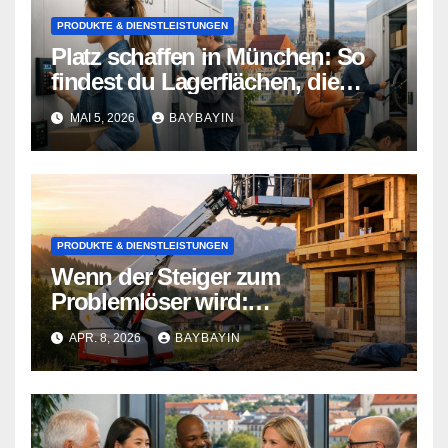
PRODUKTE & DIENSTLEISTUNGEN
Platz schaffen in München: So
findest du Lagerflächen, die
mehr können als nur Stauraum
MAI 5, 2026
BAYBAYIN
PRODUKTE & DIENSTLEISTUNGEN
Wenn der Steiger zum
Problemlöser wird:
Herausforderungen am Bau
APR. 8, 2026
BAYBAYIN
meistern in Bayerns Landschaft