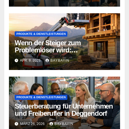
PRODUKTE & DIENSTLEISTUNGEN
Wenn der Steiger zum
Problemlöser wird:
Herausforderungen am Bau
APR. 8, 2026
BAYBAYIN
meistern in Bayerns Landschaft
PRODUKTE & DIENSTLEISTUNGEN
Steuerberatung für Unternehmen
und Freiberufler in Deggendorf
MÄRZ 26, 2026
BAYBAYIN