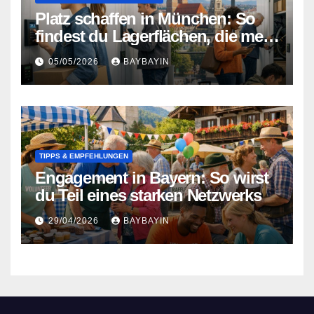
Platz schaffen in München: So
findest du Lagerflächen, die mehr
können als nur Stauraum
05/05/2026
BAYBAYIN
TIPPS & EMPFEHLUNGEN
Engagement in Bayern: So wirst
du Teil eines starken Netzwerks
29/04/2026
BAYBAYIN