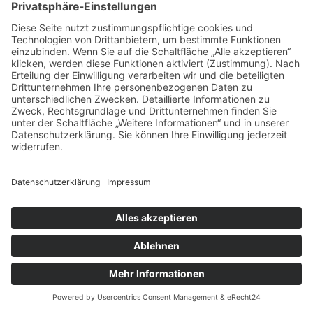
TIPPS & EMPFEHLUNGEN
Engagement in Bayern: So wirst
du Teil eines starken Netzwerks
29/04/2026
BAYBAYIN
KATEGORIEN
Allgemein