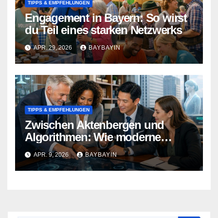
TIPPS & EMPFEHLUNGEN
Engagement in Bayern: So wirst
du Teil eines starken Netzwerks
APR. 29, 2026
BAYBAYIN
TIPPS & EMPFEHLUNGEN
Zwischen Aktenbergen und
Algorithmen: Wie moderne
Kanzleien ihre Prozesse neu
APR. 9, 2026
BAYBAYIN
definieren